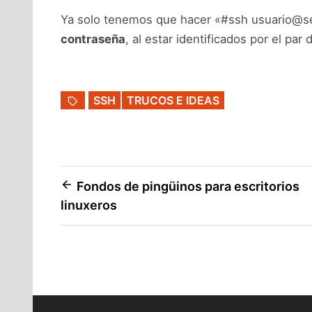
Ya solo tenemos que hacer «#ssh usuario@s
contraseña
, al estar identificados por el par 
SSH
TRUCOS E IDEAS
Navegación
Fondos de pingüinos para escritorios
linuxeros
de
entradas