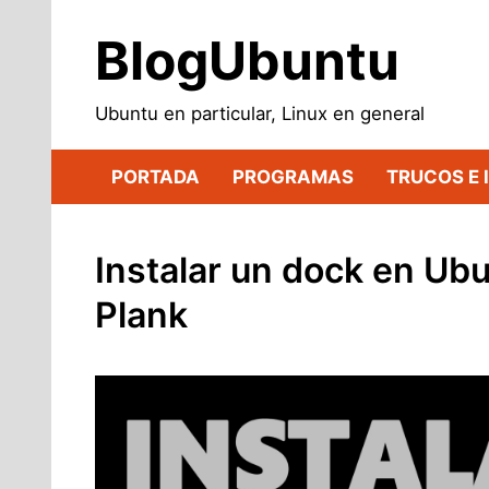
Saltar
al
BlogUbuntu
contenido
Ubuntu en particular, Linux en general
PORTADA
PROGRAMAS
TRUCOS E 
Instalar un dock en Ubu
Plank