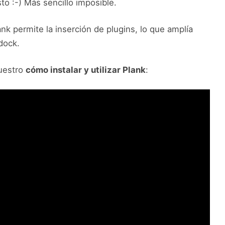
sto :-) Más sencillo imposible.
k permite la inserción de plugins, lo que amplía
dock.
uestro
cómo instalar y utilizar Plank
: