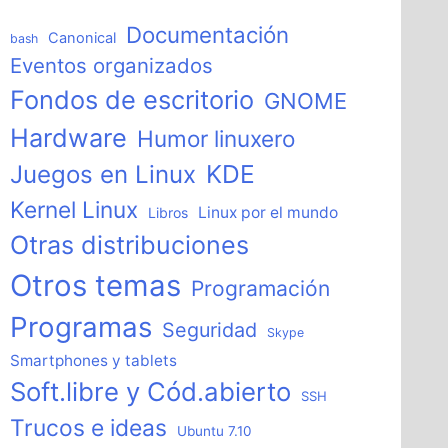
Documentación
Canonical
bash
Eventos organizados
Fondos de escritorio
GNOME
Hardware
Humor linuxero
KDE
Juegos en Linux
Kernel Linux
Linux por el mundo
Libros
Otras distribuciones
Otros temas
Programación
Programas
Seguridad
Skype
Smartphones y tablets
Soft.libre y Cód.abierto
SSH
Trucos e ideas
Ubuntu 7.10