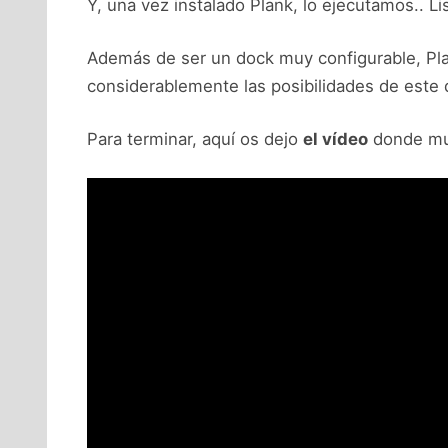
Y, una vez instalado Plank, lo ejecutamos.. Li
Además de ser un dock muy configurable, Plan
considerablemente las posibilidades de este 
Para terminar, aquí os dejo
el vídeo
donde m