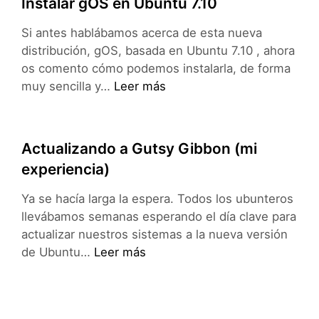
Instalar gOS en Ubuntu 7.10
Si antes hablábamos acerca de esta nueva
distribución, gOS, basada en Ubuntu 7.10 , ahora
os comento cómo podemos instalarla, de forma
Instalar
muy sencilla y…
Leer más
gOS
en
Ubuntu
Actualizando a Gutsy Gibbon (mi
7.10
experiencia)
Ya se hacía larga la espera. Todos los ubunteros
llevábamos semanas esperando el día clave para
actualizar nuestros sistemas a la nueva versión
Actualizando
de Ubuntu…
Leer más
a
Gutsy
Gibbon