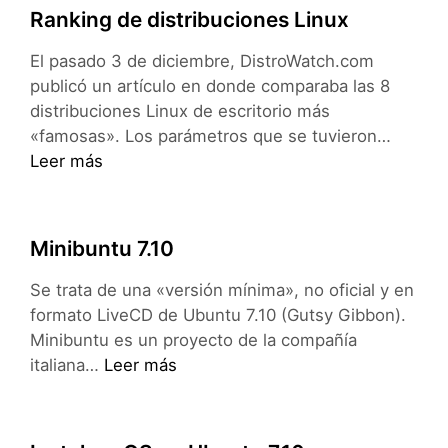
Fusion
Ranking de distribuciones Linux
en
la
El pasado 3 de diciembre, DistroWatch.com
Asus
publicó un artículo en donde comparaba las 8
EeePC
distribuciones Linux de escritorio más
Rankin
«famosas». Los parámetros que se tuvieron…
de
Leer más
distrib
Linux
Minibuntu 7.10
Se trata de una «versión mínima», no oficial y en
formato LiveCD de Ubuntu 7.10 (Gutsy Gibbon).
Minibuntu es un proyecto de la compañía
Minibuntu
italiana…
Leer más
7.10