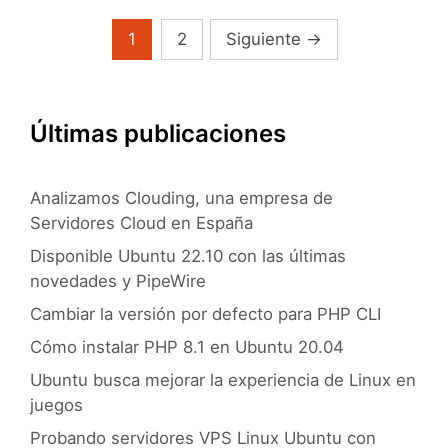
(mi
experiencia)
Navegación
1
2
Siguiente
→
de
entradas
Últimas publicaciones
Analizamos Clouding, una empresa de
Servidores Cloud en España
Disponible Ubuntu 22.10 con las últimas
novedades y PipeWire
Cambiar la versión por defecto para PHP CLI
Cómo instalar PHP 8.1 en Ubuntu 20.04
Ubuntu busca mejorar la experiencia de Linux en
juegos
Probando servidores VPS Linux Ubuntu con