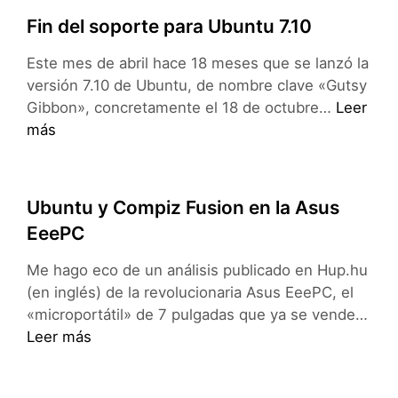
Fin del soporte para Ubuntu 7.10
Este mes de abril hace 18 meses que se lanzó la
versión 7.10 de Ubuntu, de nombre clave «Gutsy
Fin
Gibbon», concretamente el 18 de octubre…
Leer
del
más
soporte
para
Ubuntu
Ubuntu y Compiz Fusion en la Asus
7.10
EeePC
Me hago eco de un análisis publicado en Hup.hu
(en inglés) de la revolucionaria Asus EeePC, el
«microportátil» de 7 pulgadas que ya se vende…
Ubuntu
Leer más
y
Compiz