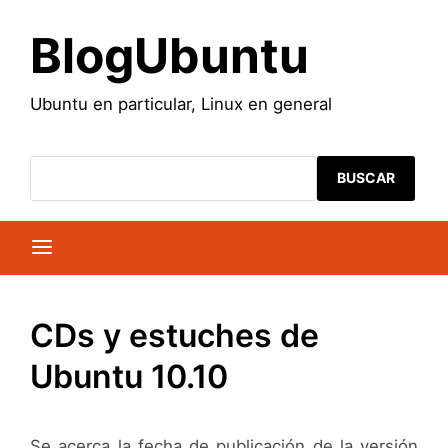
Saltar
al
BlogUbuntu
contenido
Ubuntu en particular, Linux en general
BUSCAR
CDs y estuches de
Ubuntu 10.10
Se acerca la fecha de publicación de la versión