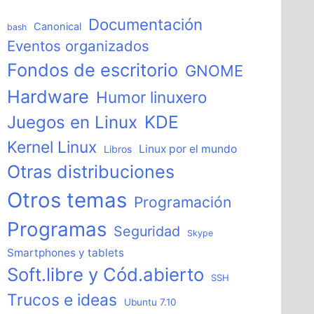
Documentación
Canonical
bash
Eventos organizados
Fondos de escritorio
GNOME
Hardware
Humor linuxero
KDE
Juegos en Linux
Kernel Linux
Linux por el mundo
Libros
Otras distribuciones
Otros temas
Programación
Programas
Seguridad
Skype
Smartphones y tablets
Soft.libre y Cód.abierto
SSH
Trucos e ideas
Ubuntu 7.10