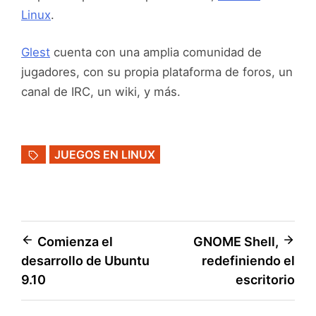
Linux
.
Glest
cuenta con una amplia comunidad de
jugadores, con su propia plataforma de foros, un
canal de IRC, un wiki, y más.
JUEGOS EN LINUX
Navegación
Comienza el
GNOME Shell,
desarrollo de Ubuntu
redefiniendo el
de
9.10
escritorio
entradas