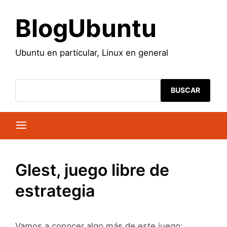
Saltar
al
BlogUbuntu
contenido
Ubuntu en particular, Linux en general
BUSCAR
Glest, juego libre de
estrategia
Vamos a conocer algo más de este juego: