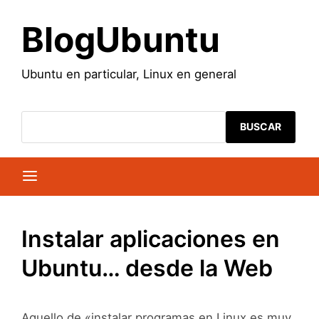
Saltar
al
BlogUbuntu
contenido
Ubuntu en particular, Linux en general
BUSCAR
Instalar aplicaciones en
Ubuntu… desde la Web
Aquello de «instalar programas en Linux es muy