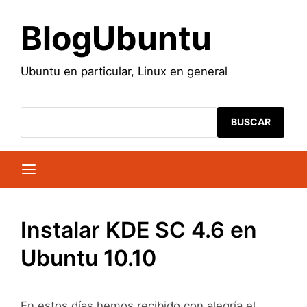
Saltar
al
BlogUbuntu
contenido
Ubuntu en particular, Linux en general
BUSCAR
Instalar KDE SC 4.6 en
Ubuntu 10.10
En estos días hemos recibido con alegría el