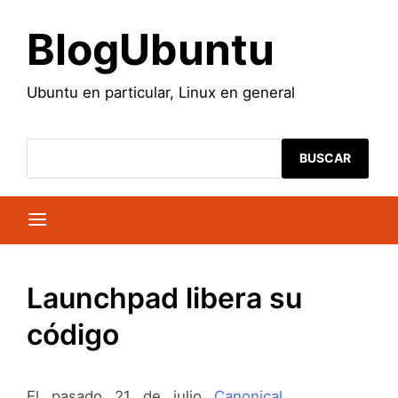
Saltar
al
BlogUbuntu
contenido
Ubuntu en particular, Linux en general
BUSCAR
Launchpad libera su
código
El pasado 21 de julio
Canonical