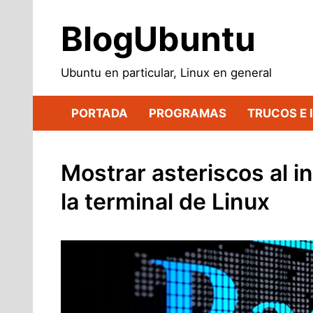
Saltar
al
BlogUbuntu
contenido
Ubuntu en particular, Linux en general
PORTADA
PROGRAMAS
TRUCOS E 
Mostrar asteriscos al i
la terminal de Linux