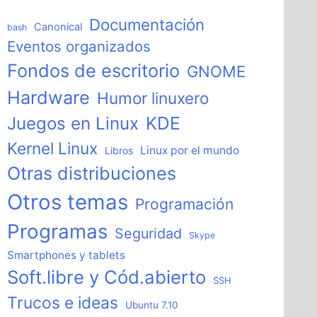
Documentación
Canonical
bash
Eventos organizados
Fondos de escritorio
GNOME
Hardware
Humor linuxero
KDE
Juegos en Linux
Kernel Linux
Linux por el mundo
Libros
Otras distribuciones
Otros temas
Programación
Programas
Seguridad
Skype
Smartphones y tablets
Soft.libre y Cód.abierto
SSH
Trucos e ideas
Ubuntu 7.10