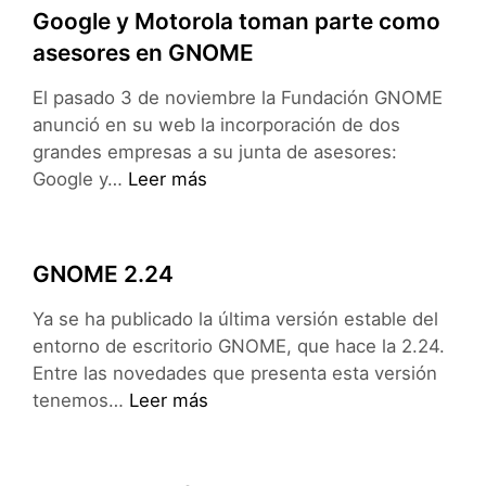
eXPecial
Google y Motorola toman parte como
asesores en GNOME
El pasado 3 de noviembre la Fundación GNOME
anunció en su web la incorporación de dos
grandes empresas a su junta de asesores:
Google
Google y…
Leer más
y
Motorola
toman
GNOME 2.24
parte
como
Ya se ha publicado la última versión estable del
asesores
entorno de escritorio GNOME, que hace la 2.24.
en
Entre las novedades que presenta esta versión
GNOME
GNOME
tenemos…
Leer más
2.24