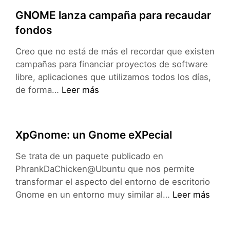
GNOME lanza campaña para recaudar
fondos
Creo que no está de más el recordar que existen
campañas para financiar proyectos de software
libre, aplicaciones que utilizamos todos los días,
GNOME
de forma…
Leer más
lanza
campaña
para
XpGnome: un Gnome eXPecial
recaudar
fondos
Se trata de un paquete publicado en
PhrankDaChicken@Ubuntu que nos permite
transformar el aspecto del entorno de escritorio
XpGnome:
Gnome en un entorno muy similar al…
Leer más
un
Gnome