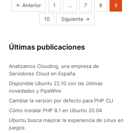
«resapplet»
Navegación
←
Anterior
1
…
7
8
9
de
10
Siguiente
→
entradas
Últimas publicaciones
Analizamos Clouding, una empresa de
Servidores Cloud en España
Disponible Ubuntu 22.10 con las últimas
novedades y PipeWire
Cambiar la versión por defecto para PHP CLI
Cómo instalar PHP 8.1 en Ubuntu 20.04
Ubuntu busca mejorar la experiencia de Linux en
juegos