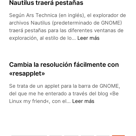
Nautilus traerá pestañas
Según Ars Technica (en inglés), el explorador de
archivos Nautilus (predeterminado de GNOME)
traerá pestañas para las diferentes ventanas de
Nautilus
exploración, al estilo de lo…
Leer más
traerá
pestañas
Cambia la resolución fácilmente con
«resapplet»
Se trata de un applet para la barra de GNOME,
del que me he enterado a través del blog «Be
Cambia
Linux my friend«, con el…
Leer más
la
resolución
fácilmente
con