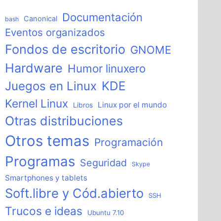
Documentación
Canonical
bash
Eventos organizados
Fondos de escritorio
GNOME
Hardware
Humor linuxero
KDE
Juegos en Linux
Kernel Linux
Linux por el mundo
Libros
Otras distribuciones
Otros temas
Programación
Programas
Seguridad
Skype
Smartphones y tablets
Soft.libre y Cód.abierto
SSH
Trucos e ideas
Ubuntu 7.10