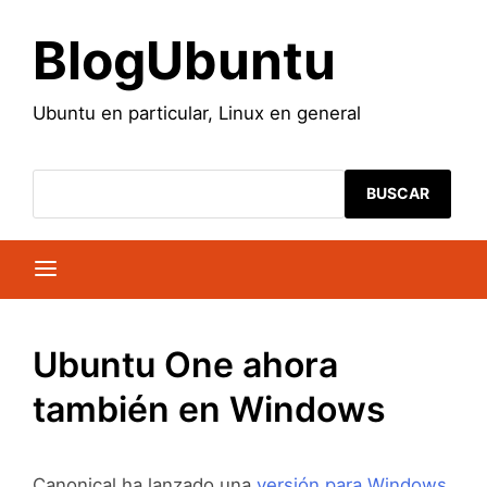
Saltar
al
BlogUbuntu
contenido
Ubuntu en particular, Linux en general
BUSCAR
Ubuntu One ahora
también en Windows
Canonical ha lanzado una
versión para Windows