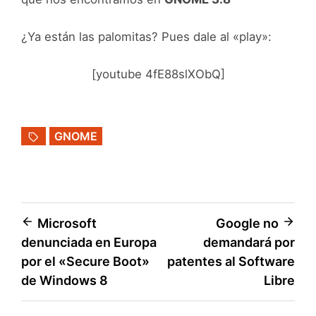
¿Ya están las palomitas? Pues dale al «play»:
[youtube 4fE88slXObQ]
GNOME
Navegación
Microsoft
Google no
denunciada en Europa
demandará por
de
por el «Secure Boot»
patentes al Software
entradas
de Windows 8
Libre