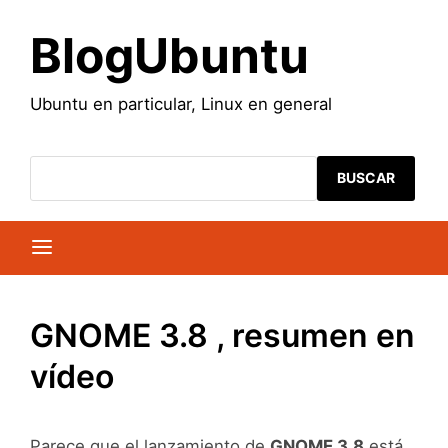
Saltar
al
BlogUbuntu
contenido
Ubuntu en particular, Linux en general
BUSCAR
GNOME 3.8 , resumen en
vídeo
Parece que el lanzamiento de
GNOME 3.8
está