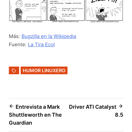
Más:
Bugzilla en la Wikipedia
Fuente:
La Tira Ecol
HUMOR LINUXERO
Navegación
Entrevista a Mark
Driver ATI Catalyst
Shuttleworth en The
8.5
de
Guardian
entradas