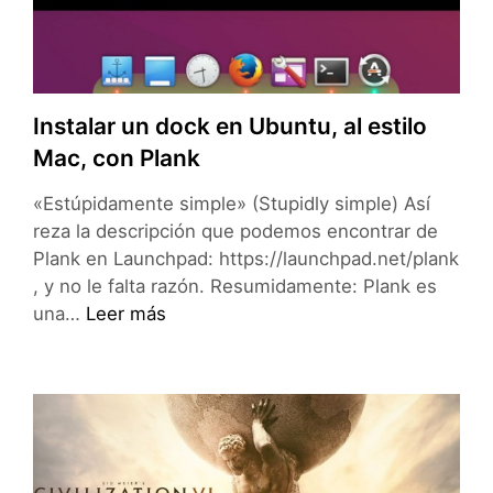
Instalar un dock en Ubuntu, al estilo
Mac, con Plank
«Estúpidamente simple» (Stupidly simple) Así
reza la descripción que podemos encontrar de
Plank en Launchpad: https://launchpad.net/plank
, y no le falta razón. Resumidamente: Plank es
Instalar
una…
Leer más
un
dock
en
Ubuntu,
al
estilo