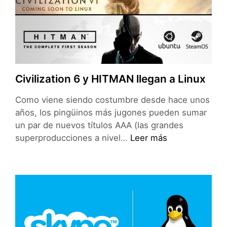
Mac,
con
Plank
Civilization 6 y HITMAN llegan a Linux
Como viene siendo costumbre desde hace unos
años, los pingüinos más jugones pueden sumar
un par de nuevos títulos AAA (las grandes
Civilization
superproducciones a nivel…
Leer más
6
y
HITMAN
llegan
a
Linux