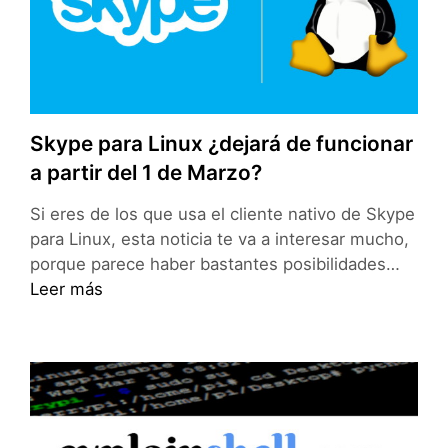
Skype para Linux ¿dejará de funcionar
a partir del 1 de Marzo?
Si eres de los que usa el cliente nativo de Skype
para Linux, esta noticia te va a interesar mucho,
Skype
porque parece haber bastantes posibilidades…
para
Leer más
Linux
¿dejar
de
funci
a
partir