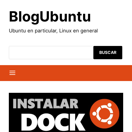
Saltar
al
BlogUbuntu
contenido
Ubuntu en particular, Linux en general
BUSCAR