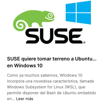
en
la
terminal
de
Linux
SUSE quiere tomar terreno a Ubuntu…
en Windows 10
Como ya muchos sabemos, Windows 10
incorpora una novedosa característica, llamada
Windows Subsystem for Linux (WSL), que
permite disponer del Bash de Ubuntu embebido
SUSE
en…
Leer más
quiere