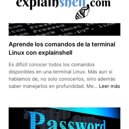
del
1
de
Marzo
Aprende los comandos de la terminal
Linux con explainshell
Es difícil conocer todos los comandos
disponibles en una terminal Linux. Más aun si
hablamos de, no solo conocerlos, sino además
Aprende
saber manejarlos en profundidad. Me…
Leer más
los
comandos
de
la
terminal