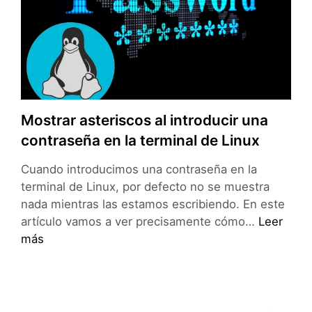
Linux
con
explainshell
Mostrar asteriscos al introducir una
contraseña en la terminal de Linux
Cuando introducimos una contraseña en la
terminal de Linux, por defecto no se muestra
nada mientras las estamos escribiendo. En este
Mostrar
artículo vamos a ver precisamente cómo…
Leer
asterisco
más
al
introducir
una
contrase