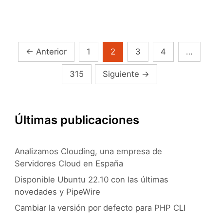
tomar
terreno
a
Ubuntu…
Navegación
←
Anterior
1
2
3
4
…
en
de
Windows
315
Siguiente
→
entradas
10
Últimas publicaciones
Analizamos Clouding, una empresa de
Servidores Cloud en España
Disponible Ubuntu 22.10 con las últimas
novedades y PipeWire
Cambiar la versión por defecto para PHP CLI