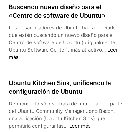
ISOs
Buscando nuevo diseño para el
híbridas
«Centro de software de Ubuntu»
CD/USB
Los desarrolladores de Ubuntu han anunciado
que están buscando un nuevo diseño para el
Centro de software de Ubuntu (originalmente
Buscando
Ubuntu Software Center), más atractivo…
Leer
nuevo
más
diseño
para
el
Ubuntu Kitchen Sink, unificando la
«Centro
configuración de Ubuntu
de
software
De momento sólo se trata de una idea que parte
de
del Ubuntu Community Manager Jono Bacon,
Ubuntu»
una aplicación (Ubuntu Kitchen Sink) que
Ubuntu
permitiría configurar las…
Leer más