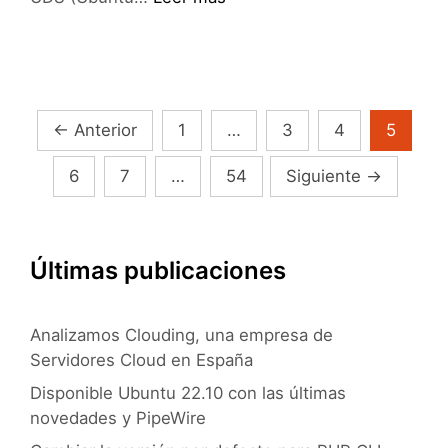
Shuttleworth
quiere
llegar
a
los
Navegación
←
Anterior
1
…
3
4
5
200
de
millones
6
7
…
54
Siguiente
→
entradas
de
usuarios
para
Últimas publicaciones
2015
Analizamos Clouding, una empresa de
Servidores Cloud en España
Disponible Ubuntu 22.10 con las últimas
novedades y PipeWire