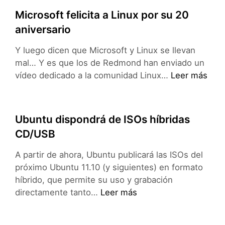
Microsoft felicita a Linux por su 20
aniversario
Y luego dicen que Microsoft y Linux se llevan
mal… Y es que los de Redmond han enviado un
Microsoft
vídeo dedicado a la comunidad Linux…
Leer más
felicita
a
Linux
Ubuntu dispondrá de ISOs híbridas
por
CD/USB
su
20
A partir de ahora, Ubuntu publicará las ISOs del
aniversario
próximo Ubuntu 11.10 (y siguientes) en formato
híbrido, que permite su uso y grabación
Ubuntu
directamente tanto…
Leer más
dispondrá
de