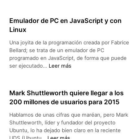
Kitchen
Sink,
unificando
Emulador de PC en JavaScript y con
la
Linux
configuración
de
Una joyita de la programación creada por Fabrice
Ubuntu
Bellard; se trata de un emulador de PC
programado en JavaScript, de forma que puede
Emulador
ser ejecutado…
Leer más
de
PC
en
Mark Shuttleworth quiere llegar a los
JavaScript
200 millones de usuarios para 2015
y
con
Hablamos de unas cifras que maréan, pero Mark
Linux
Shuttleworth, líder y fundador del proyecto
Ubuntu, lo ha dejado bien claro en la reciente
Mark
UDS (Ubuntu…
Leer más