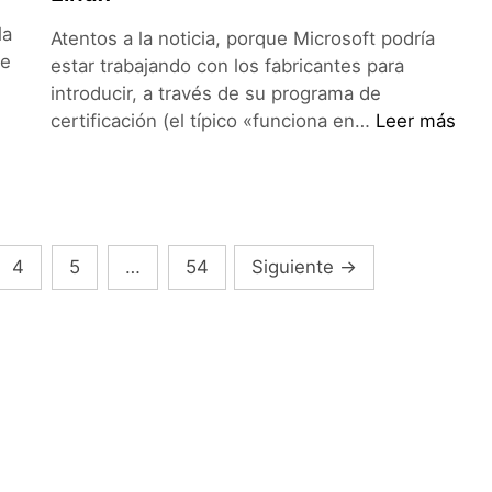
escrito
la
Atentos a la noticia, porque Microsoft podría
en
te
estar trabajando con los fabricantes para
JavaScript
introducir, a través de su programa de
Microsoft
certificación (el típico «funciona en…
Leer más
y
su
Windows
8
podría
4
5
…
54
Siguiente
→
impedir
que
los
equipos
utilicen
Linux