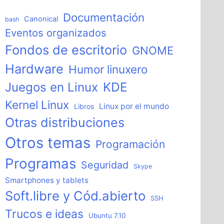
Documentación
Canonical
bash
Eventos organizados
Fondos de escritorio
GNOME
Hardware
Humor linuxero
KDE
Juegos en Linux
Kernel Linux
Linux por el mundo
Libros
Otras distribuciones
Otros temas
Programación
Programas
Seguridad
Skype
Smartphones y tablets
Soft.libre y Cód.abierto
SSH
Trucos e ideas
Ubuntu 7.10