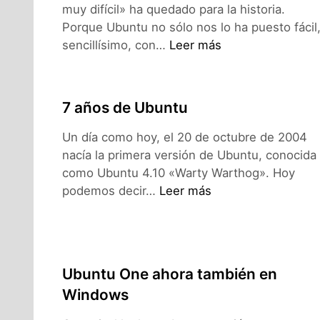
muy difícil» ha quedado para la historia.
Porque Ubuntu no sólo nos lo ha puesto fácil
Instalar
sencillísimo, con…
Leer más
aplicaciones
en
Ubuntu…
7 años de Ubuntu
desde
la
Un día como hoy, el 20 de octubre de 2004
Web
nacía la primera versión de Ubuntu, conocida
como Ubuntu 4.10 «Warty Warthog». Hoy
7
podemos decir…
Leer más
años
de
Ubuntu
Ubuntu One ahora también en
Windows