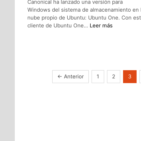
Canonical ha lanzado una versión para
Windows del sistema de almacenamiento en 
nube propio de Ubuntu: Ubuntu One. Con es
Ubuntu
cliente de Ubuntu One…
Leer más
One
ahora
también
en
Windows
Navegación
←
Anterior
1
2
3
de
entradas