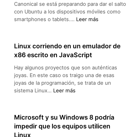
Canonical se está preparando para dar el salto
,
con Ubuntu a los dispositivos móviles como
Listas
smartphones o tablets.…
Leer más
de
correo
de
Linux corriendo en un emulador de
Ubuntu
x86 escrito en JavaScript
para
tablets,
Hay algunos proyectos que son auténticas
televisión
joyas. En este caso os traigo una de esas
y
joyas de la programación, se trata de un
teléfonos
Linux
sistema Linux…
Leer más
corriendo
en
un
Microsoft y su Windows 8 podría
emulador
impedir que los equipos utilicen
de
Linux
x86