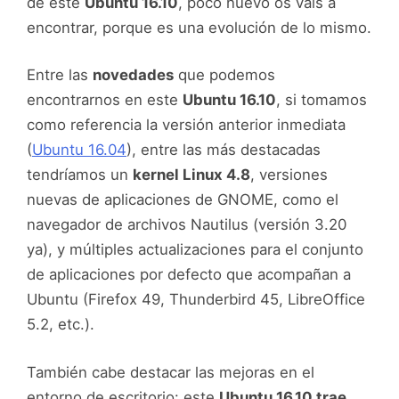
de este
Ubuntu 16.10
, poco nuevo os vais a
encontrar, porque es una evolución de lo mismo.
Entre las
novedades
que podemos
encontrarnos en este
Ubuntu 16.10
, si tomamos
como referencia la versión anterior inmediata
(
Ubuntu 16.04
), entre las más destacadas
tendríamos un
kernel Linux 4.8
, versiones
nuevas de aplicaciones de GNOME, como el
navegador de archivos Nautilus (versión 3.20
ya), y múltiples actualizaciones para el conjunto
de aplicaciones por defecto que acompañan a
Ubuntu (Firefox 49, Thunderbird 45, LibreOffice
5.2, etc.).
También cabe destacar las mejoras en el
entorno de escritorio: este
Ubuntu 16.10 trae