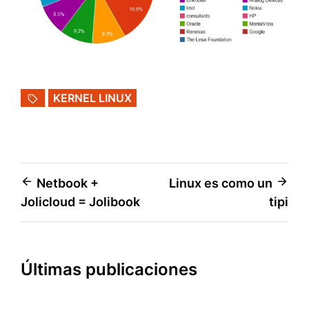
KERNEL LINUX
Navegación
Netbook +
Linux es como un
Jolicloud = Jolibook
tipi
de
entradas
Últimas publicaciones